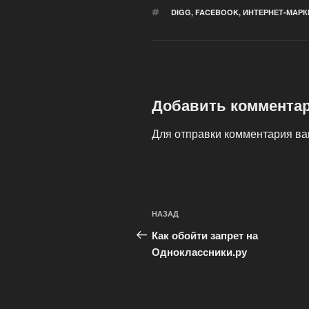
МЕТКИ
DIGG
,
FACEBOOK
,
ИНТЕРНЕТ-МАРК
Добавить коммента
Для отправки комментария в
Навигация
Предыдущая
НАЗАД
по
запись:
Как обойти запрет на
записям
Одноклассники.ру