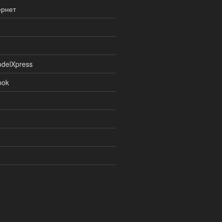
ернет
delXpress
ook