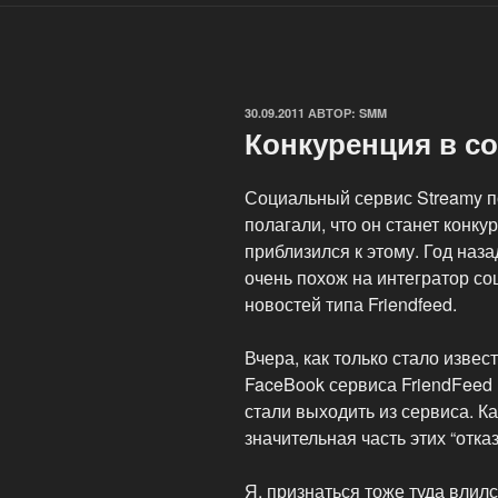
ОПУБЛИКОВАНО
30.09.2011
АВТОР:
SMM
Конкуренция в с
Социальный сервис Streamy по
полагали, что он станет конку
приблизился к этому. Год наз
очень похож на интегратор со
новостей типа Friendfeed.
Вчера, как только стало извес
FaceBook сервиса FriendFeed 
стали выходить из сервиса. К
значительная часть этих “отка
Я, признаться тоже туда влил