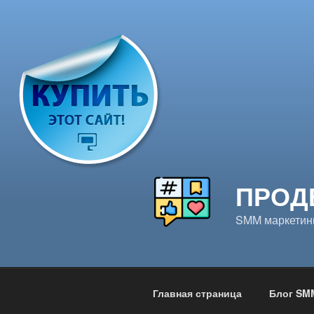
Перейти
к
содержимому
ПРОД
SMM маркетинг
Главная страница
Блог SM