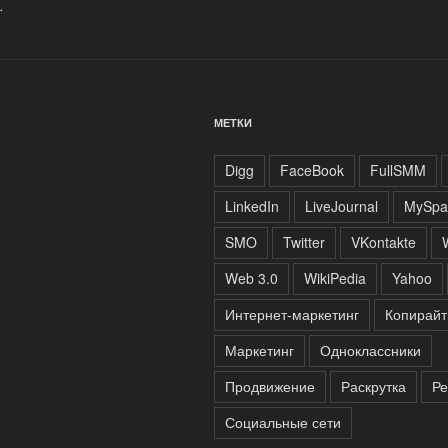
.
МЕТКИ
Digg
FaceBook
FullSMM
LinkedIn
LiveJournal
MySpa
SMO
Twitter
VKontakte
Web 3.0
WikiPedia
Yahoo
Интернет-маркетинг
Копирайт
Маркетинг
Одноклассники
Продвижение
Раскрутка
Ре
Социальные сети