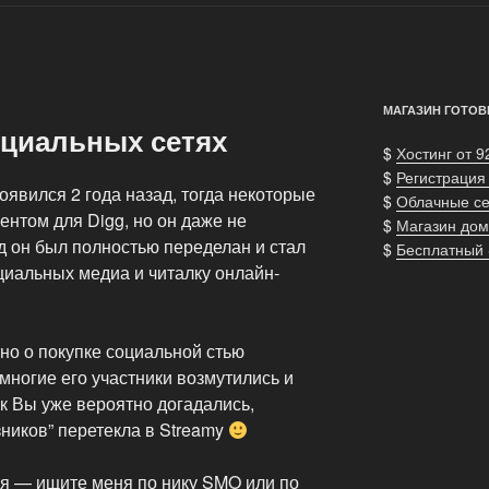
МАГАЗИН ГОТОВ
оциальных сетях
$
Хостинг от 9
$
Регистрация
явился 2 года назад, тогда некоторые
$
Облачные с
рентом для Digg, но он даже не
$
Магазин дом
ад он был полностью переделан и стал
$
Бесплатный
циальных медиа и читалку онлайн-
тно о покупке социальной стью
многие его участники возмутились и
ак Вы уже вероятно догадались,
зников” перетекла в Streamy
ся — ищите меня по нику SMO или по