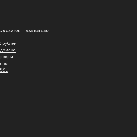
ЫХ САЙТОВ — MARTSITE.RU
2 рублей
 домена
ерверы
енов
 SSL