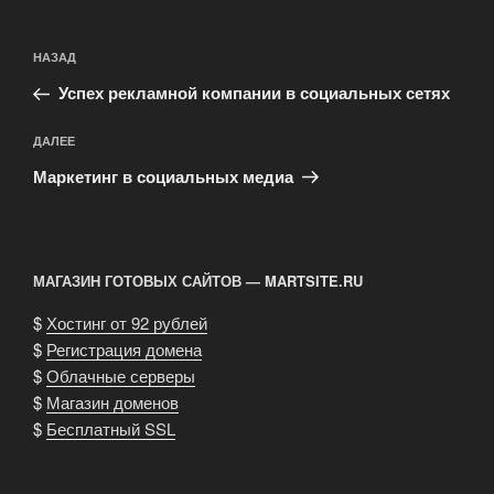
Навигация
Предыдущая
НАЗАД
по
запись:
записям
Успех рекламной компании в социальных сетях
Следующая
ДАЛЕЕ
запись
Маркетинг в социальных медиа
МАГАЗИН ГОТОВЫХ САЙТОВ — MARTSITE.RU
$
Хостинг от 92 рублей
$
Регистрация домена
$
Облачные серверы
$
Магазин доменов
$
Бесплатный SSL