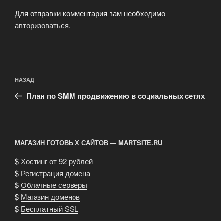
Для отправки комментария вам необходимо
авторизоваться
.
Навигация
Предыдущая
НАЗАД
по
запись:
записям
План по SMM продвижению в социальных сетях
МАГАЗИН ГОТОВЫХ САЙТОВ — MARTSITE.RU
$
Хостинг от 92 рублей
$
Регистрация домена
$
Облачные серверы
$
Магазин доменов
$
Бесплатный SSL