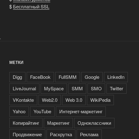
$
Бесплатный SSL
.
МЕТКИ
Digg
FaceBook
FullSMM
Google
LinkedIn
LiveJournal
MySpace
SMM
SMO
Twitter
VKontakte
Web2.0
Web 3.0
WikiPedia
Yahoo
YouTube
Интернет-маркетинг
Копирайтинг
Маркетинг
Одноклассники
Продвижение
Раскрутка
Реклама