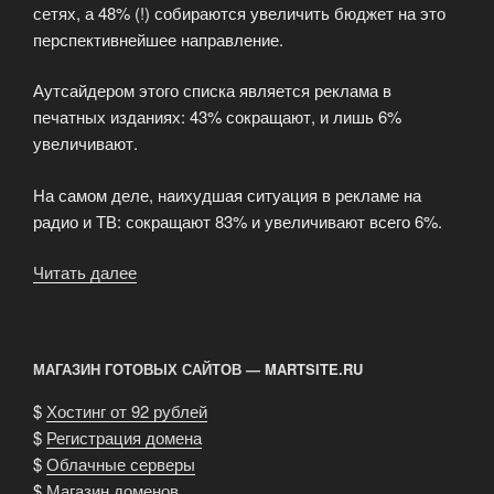
сетях, а 48% (!) собираются увеличить бюджет на это
перспективнейшее направление.
Аутсайдером этого списка является реклама в
печатных изданиях: 43% сокращают, и лишь 6%
увеличивают.
На самом деле, наихудшая ситуация в рекламе на
радио и ТВ: сокращают 83% и увеличивают всего 6%.
Читать далее
«Продвижение
в
социальных
сетях
МАГАЗИН ГОТОВЫХ САЙТОВ — MARTSITE.RU
всё
более
$
Хостинг от 92 рублей
востребовано»
$
Регистрация домена
$
Облачные серверы
$
Магазин доменов