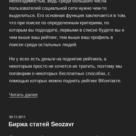
необходимостью, ведь среди большого числа
пользователей социальной сети нужно чем-то
выделиться. Его основная функция заключается в том,
что при поиске по определенным критериям, по
которым вы подходите, первыми в списке будете вы и
чем выше ваш рейтинг, тем выше ваш профиль в
поиске среди остальных людей.
Не у всех есть деньги на поднятие рейтинга, а
некоторым просто не хочется их тратить, поэтому мы
поговорим о некоторых бесплатных способах, с
помощью которых можно поднять рейтинг ВКонтакте.
Читать далее
«3
новых
способа
повысить
ОПУБЛИКОВАНО
30.11.2011
Биржа статей Seozavr
рейтинг
ВКонтакте»