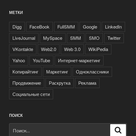
МЕТКИ
Digg
FaceBook
FullSMM
Google
LinkedIn
LiveJournal
MySpace
SMM
SMO
Twitter
VKontakte
Web2.0
Web 3.0
WikiPedia
Yahoo
YouTube
Интернет-маркетинг
Копирайтинг
Маркетинг
Одноклассники
Продвижение
Раскрутка
Реклама
Социальные сети
ПОИСК
Искать:
Поиск