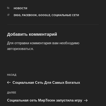
РУБРИКИ
НОВОСТИ
МЕТКИ
DIGG
,
FACEBOOK
,
GOOGLE
,
СОЦИАЛЬНЫЕ СЕТИ
Добавить комментарий
Для отправки комментария вам необходимо
авторизоваться
.
Навигация
Предыдущая
НАЗАД
по
запись:
записям
Социальная Сеть Для Самых Богатых
Следующая
ДАЛЕЕ
запись
Социальная сеть МирТесен запустила игру