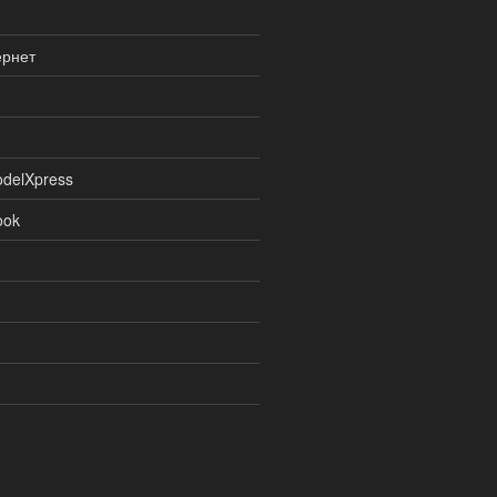
ернет
delXpress
ook