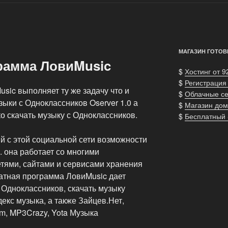
МАГАЗИН ГОТОВ
рамма ЛовиMusic
$
Хостинг от 9
$
Регистрация
sic выполняет ту же задачу что и
$
Облачные с
ыки с Одноклассников Oserver 1.0 а
$
Магазин дом
о скачать музыку с Одноклассников.
$
Бесплатный
й с этой социальной сети возможности
 она работает со многими
тями, сайтами и сервисами хранения
латная программа ЛовиMusic дает
 Одноклассников, скачать музыку
декс музыка, а также Зайцев.Нет,
fm, MP3Crazy, Yota Музыка