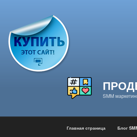
Перейти
к
содержимому
ПРОД
SMM маркетинг
Главная страница
Блог SM