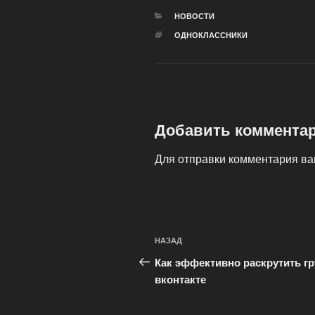
РУБРИКИ
НОВОСТИ
МЕТКИ
ОДНОКЛАССНИКИ
Добавить коммента
Для отправки комментария в
Навигация
Предыдущая
НАЗАД
по
запись:
Как эффективно раскрутить г
записям
вконтакте