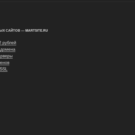
ЫХ САЙТОВ — MARTSITE.RU
2 рублей
 домена
ерверы
енов
 SSL