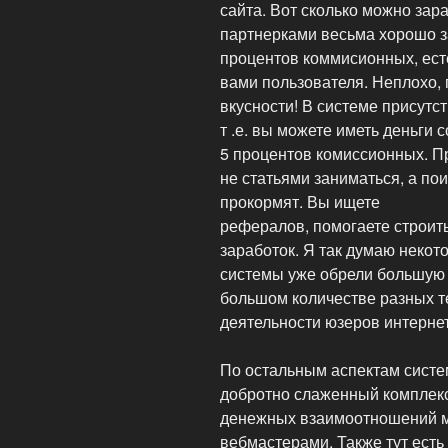
сайта. Вот сколько можно зар
партнерками весьма хорошо з
процентов коммисионных, ест
вами пользователя. Неплохо, 
вкусности! В системе присутст
т .е. вы можете иметь деньги
5 процентов комиссионных. П
не статьями заниматься, а по
прокормят. Вы ищете
рефералов, помогаете строить
заработок. Я так думаю неко
системы уже обрели большую 
большом количестве разных т
деятельности юзеров интернет
По остальным аспектам систе
добротно слаженный комплек
денежных взаимоотношений м
вебмастерами. Также тут есть