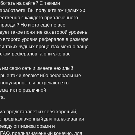
аботать на сайте? С такими
аработаете. Вы получите аж целых 20
ественно с каждого привлеченного
правда!? Но и это ещё не все
вует такое понятие как второй уровень
 со второго уровня рефералов в размере
ри таких чудных процентах можно ваще
иском рефералов, а они уже вас
 им свою сеть и имеете нехилый
торые так и делают ибо реферальные
популярность и встречаются в
ематик по различной
а.
ма представляет из себя хороший,
с предназначенный для налаживания
ежду оптимизаторами и
 FAQ, предназначенный конечно, для