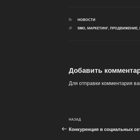
РУБРИКИ
НОВОСТИ
МЕТКИ
SMO
,
МАРКЕТИНГ
,
ПРОДВИЖЕНИЕ
,
Добавить коммента
Для отправки комментария в
Навигация
Предыдущая
НАЗАД
по
запись:
Конкуренция в социальных се
записям