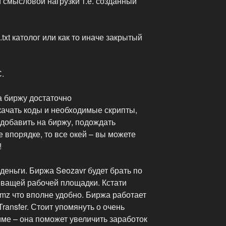
и смысловой нагрузки т.е. созданный
txt католог или как то иначе закрытый
.
а биржу достаточно
качать коды и необходимые скрипты,
 добавить на биржу, подождать
е впорядке, то все окей – вы можете
!
деньги. Биржа Seozavr будет брать по
 ващей рабочей площадки. Кстати
z что вполне удобно. Биржа работает
ansfer. Стоит упомянуть о очень
ме – она поможет увеличить заработок