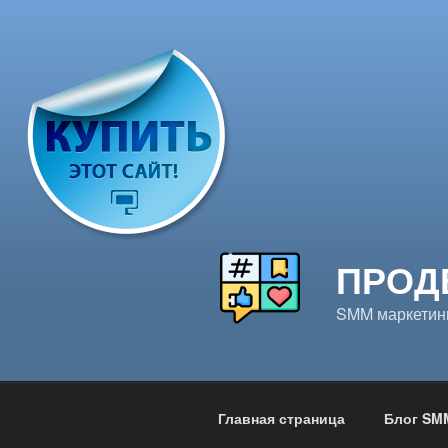
Перейти
к
содержимому
ПРОД
SMM маркетинг
Главная страница
Блог SM