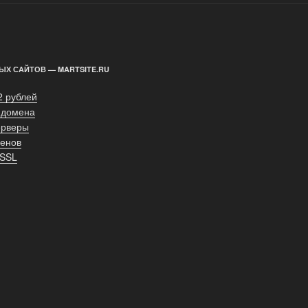
ЫХ САЙТОВ — MARTSITE.RU
2 рублей
 домена
ерверы
енов
 SSL