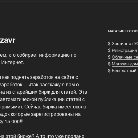
МАГАЗИН ГОТОВ
zavr
$
Хостинг от 9
$
Регистрация
тем, кто собирает информацию по
$
Облачные с
 Интернет.
$
Магазин дом
$
Бесплатный
 как поднять заработок на сайте с
 заработок… итак расскажу я вам о
на из старейших бирж для статей. Эта
автоматической публикации статей с
 прямыми). Сейчас биржа имеет около
щадок которые зарегистрированы на
 15 000!!!
на этой бирже? А то что уже продано