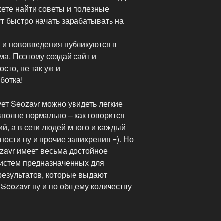
жете найти советы и полезные
т быстро начать зарабатывать на
 и нововведения публикуются в
а. Поэтому создай сайт и
сто, не так уж и
ботка!
ует Seozavr можно увидеть легкие
вполне нормально – как говорится
ий, а в сети людей много и каждый
ности ну и прочие завихрения =). Но
ozavr имеет весьма достойное
истем предназначенных для
 результатов, которые выдают
Seozavr ну и по общему количеству