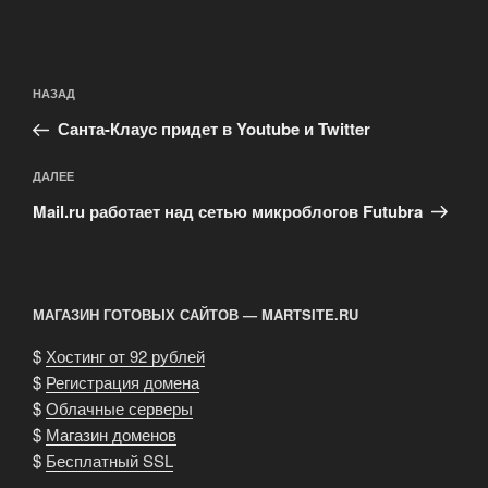
Навигация
Предыдущая
НАЗАД
по
запись:
записям
Санта-Клаус придет в Youtube и Twitter
Следующая
ДАЛЕЕ
запись
Mail.ru работает над сетью микроблогов Futubra
МАГАЗИН ГОТОВЫХ САЙТОВ — MARTSITE.RU
$
Хостинг от 92 рублей
$
Регистрация домена
$
Облачные серверы
$
Магазин доменов
$
Бесплатный SSL