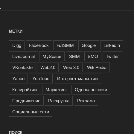
.
МЕТКИ
Digg
FaceBook
FullSMM
Google
LinkedIn
LiveJournal
MySpace
SMM
SMO
Twitter
VKontakte
Web2.0
Web 3.0
WikiPedia
Yahoo
YouTube
Интернет-маркетинг
Копирайтинг
Маркетинг
Одноклассники
Продвижение
Раскрутка
Реклама
Социальные сети
ПОИСК