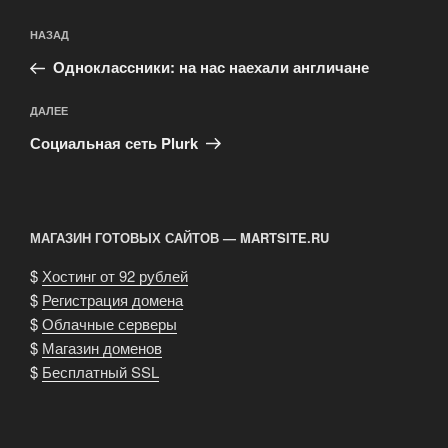
Навигация
Предыдущая
НАЗАД
по
запись:
записям
Одноклассники: на нас наехали англичане
Следующая
ДАЛЕЕ
запись
Социальная сеть Plurk
МАГАЗИН ГОТОВЫХ САЙТОВ — MARTSITE.RU
$
Хостинг от 92 рублей
$
Регистрация домена
$
Облачные серверы
$
Магазин доменов
$
Бесплатный SSL