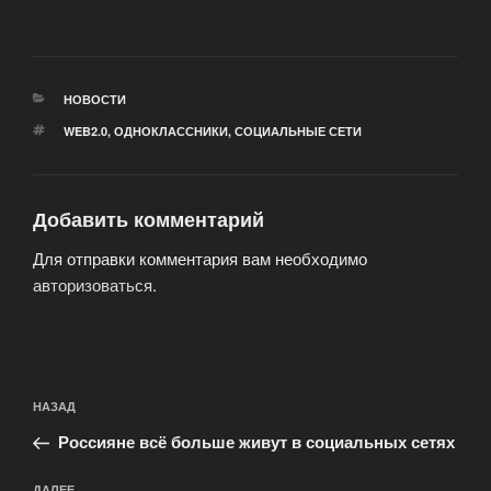
РУБРИКИ
НОВОСТИ
МЕТКИ
WEB2.0
,
ОДНОКЛАССНИКИ
,
СОЦИАЛЬНЫЕ СЕТИ
Добавить комментарий
Для отправки комментария вам необходимо
авторизоваться
.
Навигация
Предыдущая
НАЗАД
по
запись:
записям
Россияне всё больше живут в социальных сетях
ДАЛЕЕ